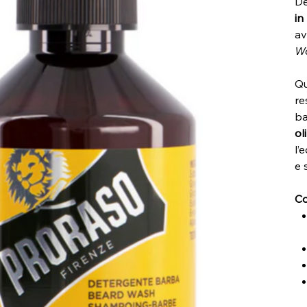
De
in
av
Wo
Q
re
b
ol
l’
e 
Co