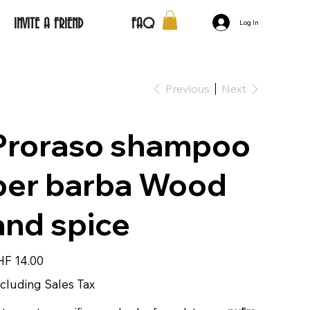
INVITE A FRIEND
FAQ
Log In
Previous
Next
Proraso shampoo
per barba Wood
and spice
e
F 14.00
cluding Sales Tax