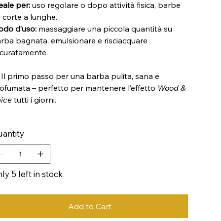
eale per:
uso regolare o dopo attività fisica, barbe
 corte a lunghe.
do d’uso:
massaggiare una piccola quantità su
rba bagnata, emulsionare e risciacquare
curatamente.
 Il primo passo per una barba pulita, sana e
ofumata – perfetto per mantenere l’effetto
Wood &
ice
tutti i giorni.
antity
ly 5 left in stock
Add to Cart