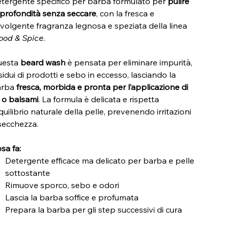
tergente specifico per barba formulato per
pulire
 profondità senza seccare
, con la fresca e
volgente fragranza legnosa e speziata della linea
od & Spice
.
uesta
beard wash
è pensata per eliminare impurità,
sidui di prodotti e sebo in eccesso, lasciando la
arba
fresca, morbida e pronta per l’applicazione di
i o balsami
. La formula è delicata e rispetta
equilibrio naturale della pelle, prevenendo irritazioni
secchezza.
sa fa:
Detergente efficace ma delicato per barba e pelle
sottostante
Rimuove sporco, sebo e odori
Lascia la barba soffice e profumata
Prepara la barba per gli step successivi di cura