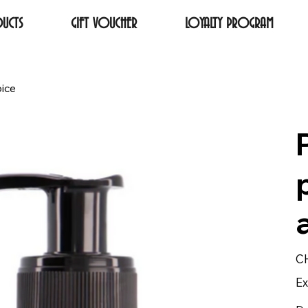
UCTS
GIFT VOUCHER
LOYALTY PROGRAM
ice
Pric
CH
Ex