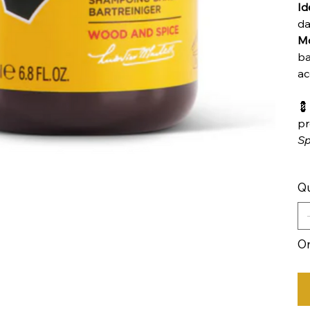
Id
da
Mo
ba
ac
💈
pr
Sp
Qu
On