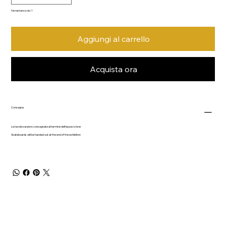
Ne restano solo: 1
Aggiungi al carrello
Acquista ora
Consegna
Le tavole saranno consegnate al termine dell'esposizione
Skateboards will be handed out at the end of the exhibition