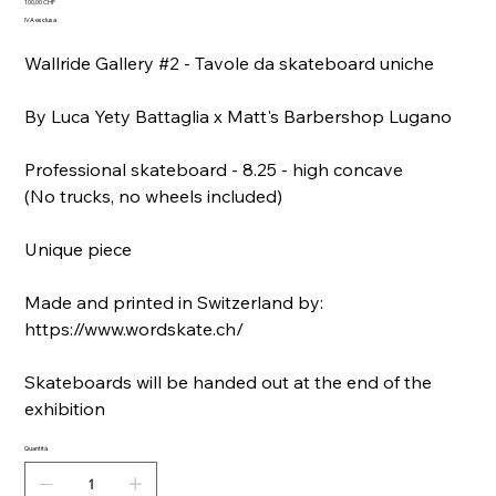
Prezzo
100,00 CHF
IVA esclusa
Wallride Gallery #2 - Tavole da skateboard uniche
By Luca Yety Battaglia x Matt's Barbershop Lugano
Professional skateboard - 8.25 - high concave
(No trucks, no wheels included)
Unique piece
Made and printed in Switzerland by:
https://www.wordskate.ch/
Skateboards will be handed out at the end of the
exhibition
Quantità