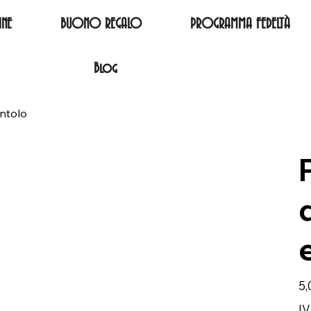
NE
BUONO REGALO
PROGRAMMA FEDELTÀ
Blog
ntolo
Pre
5,
IV