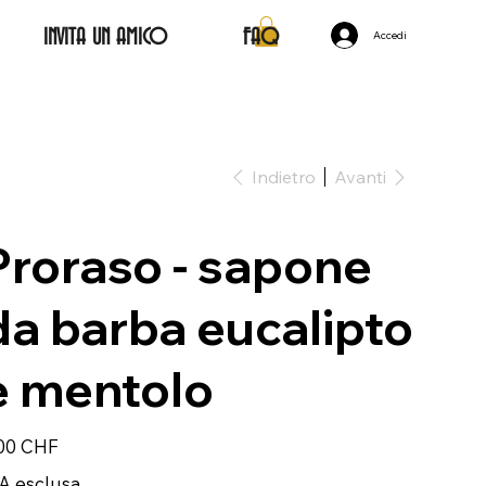
INVITA UN AMICO
FAQ
Accedi
Indietro
Avanti
Proraso - sapone
da barba eucalipto
e mentolo
zzo
00 CHF
A esclusa