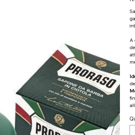
Sa
ga
in
A 
de
at
me
Id
de
Mo
fi
al
Qu