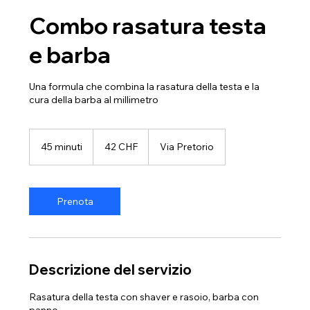
Combo rasatura testa
e barba
Una formula che combina la rasatura della testa e la
cura della barba al millimetro
42
franchi
45 minuti
4
42 CHF
Via Pretorio
svizzeri
5
m
i
n
Prenota
u
t
i
Descrizione del servizio
Rasatura della testa con shaver e rasoio, barba con