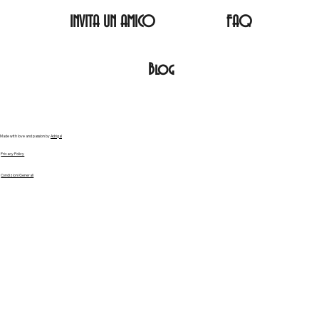
INVITA UN AMICO
FAQ
Blog
Made with love and passion by
Adrigal
Privacy Policy
Condizioni Generali